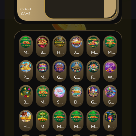
CRASH
GAME
Multi Hot 100
Bao Slot 5X
Habesha Fortune 5
Jingle Bell Bonanza
Multi Hot 5 Deluxe
Multi Hot 5 Super Wilds
Power Of Tiger
Multi Fruits Charging Wilds
Gems Crown Charging Wilds
Coins Of Atlantis
Foxy Hot 20
WildMultiStar
Burning Ice 10
Multi Hot 5 Burn Wilds
Sugar Fiesta
Dice Jungle
Gates Of Merlyn
Genie's Bonanza
HotSamba
Multi Hot Ways
Multi Hot 20
Multi Hot 40
Multi Hot 10
Burning Ice 40