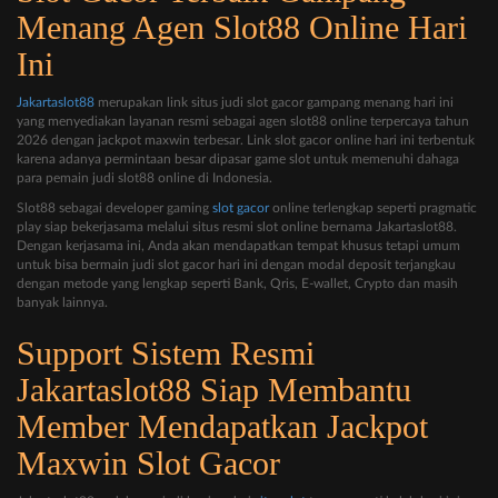
Menang Agen Slot88 Online Hari
Ini
Jakartaslot88
merupakan link situs judi slot gacor gampang menang hari ini
yang menyediakan layanan resmi sebagai agen slot88 online terpercaya tahun
2026 dengan jackpot maxwin terbesar. Link slot gacor online hari ini terbentuk
karena adanya permintaan besar dipasar game slot untuk memenuhi dahaga
para pemain judi slot88 online di Indonesia.
Slot88 sebagai developer gaming
slot gacor
online terlengkap seperti pragmatic
play siap bekerjasama melalui situs resmi slot online bernama Jakartaslot88.
Dengan kerjasama ini, Anda akan mendapatkan tempat khusus tetapi umum
untuk bisa bermain judi slot gacor hari ini dengan modal deposit terjangkau
dengan metode yang lengkap seperti Bank, Qris, E-wallet, Crypto dan masih
banyak lainnya.
Support Sistem Resmi
Jakartaslot88 Siap Membantu
Member Mendapatkan Jackpot
Maxwin Slot Gacor