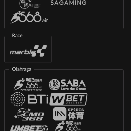
Race
Olahraga