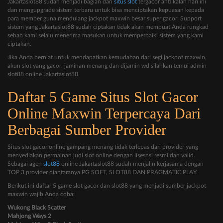
Jakartaslot88 sudah menjadi bagian dari
situs slot
tergacor anti kalah hari ini
dan mengupgrade sistem terbaru untuk bisa menciptakan kepuasan kepada
para member guna mendulang jackpot maxwin besar super gacor. Support
sistem yang Jakartaslot88 sudah ciptakan tidak akan membuat Anda rungkad
sebab kami selalu menerima masukan untuk memperbaiki sistem yang kami
ciptakan.
Jika Anda berniat untuk mendapatkan kemudahan dari segi jackpot maxwin,
akun slot yang gacor, jaminan menang dan dijamin wd silahkan temui admin
slot88 online Jakartaslot88.
Daftar 5 Game Situs Slot Gacor
Online Maxwin Terpercaya Dari
Berbagai Sumber Provider
Situs slot gacor online gampang menang tidak terlepas dari provider yang
menyediakan permainan judi slot online dengan lisesnsi resmi dan valid.
Sebagai agen
slot88
online Jakartaslot88 sudah menjalin kerjasama dengan
TOP 3 provider diantaranya PG SOFT, SLOT88 DAN PRAGMATIC PLAY.
Berikut ini daftar 5 game slot gacor dan slot88 yang menjadi sumber jackpot
maxwin wajib Anda coba:
Wukong Black Scatter
Mahjong Ways 2