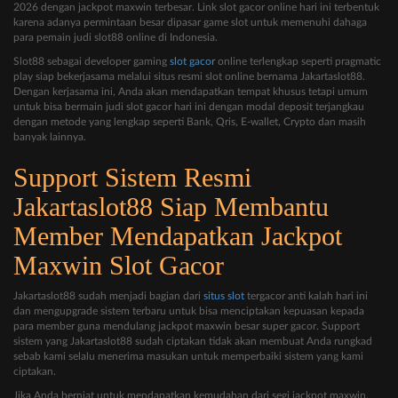
2026 dengan jackpot maxwin terbesar. Link slot gacor online hari ini terbentuk
karena adanya permintaan besar dipasar game slot untuk memenuhi dahaga
para pemain judi slot88 online di Indonesia.
Slot88 sebagai developer gaming
slot gacor
online terlengkap seperti pragmatic
play siap bekerjasama melalui situs resmi slot online bernama Jakartaslot88.
Dengan kerjasama ini, Anda akan mendapatkan tempat khusus tetapi umum
untuk bisa bermain judi slot gacor hari ini dengan modal deposit terjangkau
dengan metode yang lengkap seperti Bank, Qris, E-wallet, Crypto dan masih
banyak lainnya.
Support Sistem Resmi
Jakartaslot88 Siap Membantu
Member Mendapatkan Jackpot
Maxwin Slot Gacor
Jakartaslot88 sudah menjadi bagian dari
situs slot
tergacor anti kalah hari ini
dan mengupgrade sistem terbaru untuk bisa menciptakan kepuasan kepada
para member guna mendulang jackpot maxwin besar super gacor. Support
sistem yang Jakartaslot88 sudah ciptakan tidak akan membuat Anda rungkad
sebab kami selalu menerima masukan untuk memperbaiki sistem yang kami
ciptakan.
Jika Anda berniat untuk mendapatkan kemudahan dari segi jackpot maxwin,