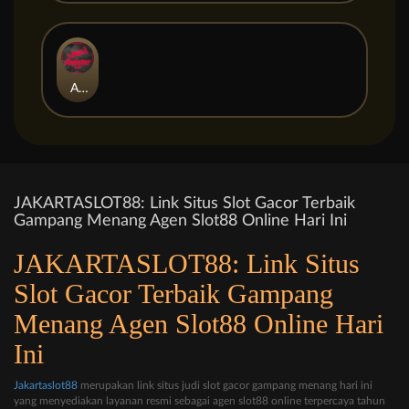
Aviator
JAKARTASLOT88: Link Situs Slot Gacor Terbaik
Gampang Menang Agen Slot88 Online Hari Ini
JAKARTASLOT88: Link Situs
Slot Gacor Terbaik Gampang
Menang Agen Slot88 Online Hari
Ini
Jakartaslot88
merupakan link situs judi slot gacor gampang menang hari ini
yang menyediakan layanan resmi sebagai agen slot88 online terpercaya tahun