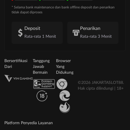
* Selama bank maintenance dan bank offline deposit dan penarikan
tidak dapat diproses
Deposit
Penarikan
Rata-rata 1 Menit
Rata-rata 3 Menit
Bersertifikasi
Tanggung
Browser
Dari
Jawab
Yang
Bermain
Didukung
©2026 JAKARTASLOT88.
Hak cipta dilindungi | 18+
Platform Penyedia Layanan