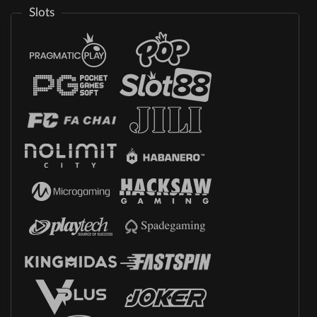
Slots