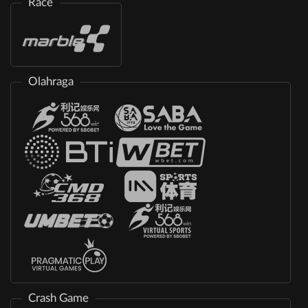
Race
Olahraga
Crash Game