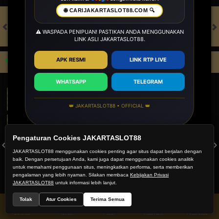
🌐 CARIJAKARTASLOT88.COM 🔍
⚠️ WASPADA PENIPUAN! PASTIKAN ANDA MENGGUNAKAN
HOT GAMES
SLOTS
LIVE CASINO
RACE
OLAHRAGA
CRA
LINK ASLI JAKARTASLOT88.
APK RESMI
LINK RTP LIVE
Game Populer
WHATSAPP
TELEGRAM
👑 JAKARTASLOT88 • OFFICIAL 👑
GATES OF OLYMPUS POP
STORM OF SETH 2
FORTUNE GARUDA 1000
Pengaturan Cookies JAKARTASLOT88
JAKARTASLOT88 menggunakan cookies penting agar situs dapat berjalan dengan
OK
baik. Dengan persetujuan Anda, kami juga dapat menggunakan cookies analitik
untuk memahami penggunaan situs, meningkatkan performa, serta memberikan
pengalaman yang lebih nyaman. Silakan membaca
Kebijakan Privasi
JAKARTASLOT88
untuk informasi lebih lanjut.
Tolak
Atur Cookies
Terima Semua
FORTUNE GEMS 500
SWEET BONANZA 2500
GATES OF OLYMPUS 1000
Beranda
Promosi
Masuk
Hub. Kami
Akun Saya