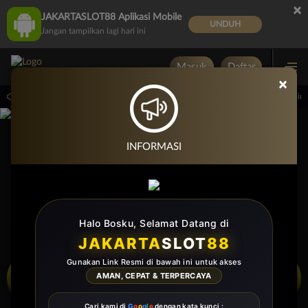
×
JAKARTASLOT88 Aplikasi Mobile
UNDUH
Jangan tampilkan lagi hari ini
Masuk
Daftar
×
 15.00.00 sampai 30-Sep-2026 15.00.00. Selama waktu ini, PP Virtual Sports permai
INFORMASI
Halo Bosku, Selamat Datang di
JACKPOT
PLAY
JAKARTA
SLOT
88
Gunakan Link Resmi di bawah ini untuk akses
IDR
12,741,678,626
AMAN, CEPAT & TERPERCAYA
Cari kami di
G
o
o
g
l
e
dengan kata kunci :