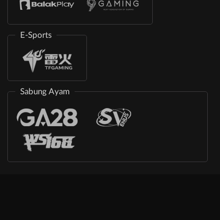
E-Sports
Sabung Ayam