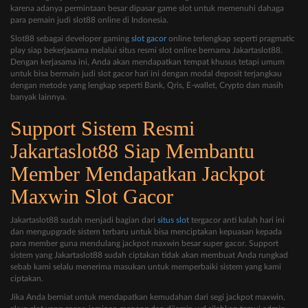
karena adanya permintaan besar dipasar game slot untuk memenuhi dahaga
para pemain judi slot88 online di Indonesia.
Slot88 sebagai developer gaming
slot gacor
online terlengkap seperti pragmatic
play siap bekerjasama melalui situs resmi slot online bernama Jakartaslot88.
Dengan kerjasama ini, Anda akan mendapatkan tempat khusus tetapi umum
untuk bisa bermain judi slot gacor hari ini dengan modal deposit terjangkau
dengan metode yang lengkap seperti Bank, Qris, E-wallet, Crypto dan masih
banyak lainnya.
Support Sistem Resmi
Jakartaslot88 Siap Membantu
Member Mendapatkan Jackpot
Maxwin Slot Gacor
Jakartaslot88 sudah menjadi bagian dari
situs slot
tergacor anti kalah hari ini
dan mengupgrade sistem terbaru untuk bisa menciptakan kepuasan kepada
para member guna mendulang jackpot maxwin besar super gacor. Support
sistem yang Jakartaslot88 sudah ciptakan tidak akan membuat Anda rungkad
sebab kami selalu menerima masukan untuk memperbaiki sistem yang kami
ciptakan.
Jika Anda berniat untuk mendapatkan kemudahan dari segi jackpot maxwin,