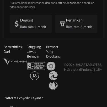
* Selama bank maintenance dan bank offline deposit dan penarikan
tidak dapat diproses
Deposit
Penarikan
Rata-rata 1 Menit
Rata-rata 3 Menit
Bersertifikasi
Tanggung
Browser
Dari
Jawab
Yang
Bermain
Didukung
©2026 JAKARTASLOT88.
Hak cipta dilindungi | 18+
Platform Penyedia Layanan