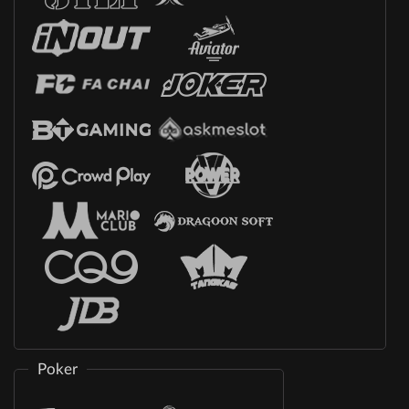
Poker