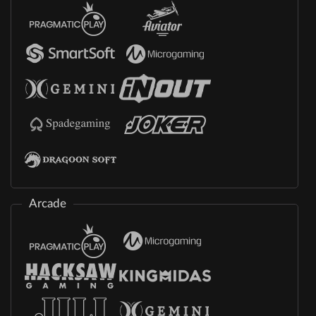
Arcade