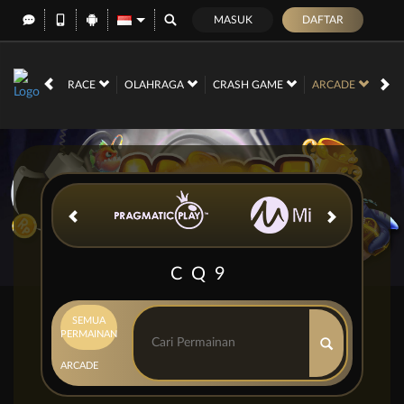
MASUK
DAFTAR
 CASINO
RACE
OLAHRAGA
CRASH GAME
ARCADE
PO
CQ9
SEMUA
PERMAINAN
ARCADE