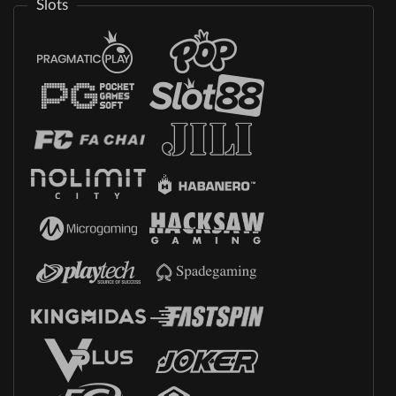
Slots