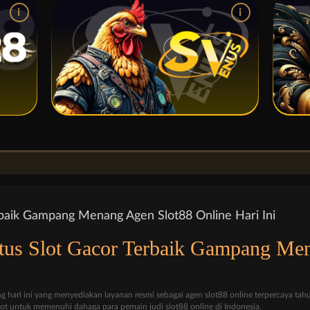
i
i
baik Gampang Menang Agen Slot88 Online Hari Ini
s Slot Gacor Terbaik Gampang Men
 hari ini yang menyediakan layanan resmi sebagai agen slot88 online terpercaya tah
lot untuk memenuhi dahaga para pemain judi slot88 online di Indonesia.