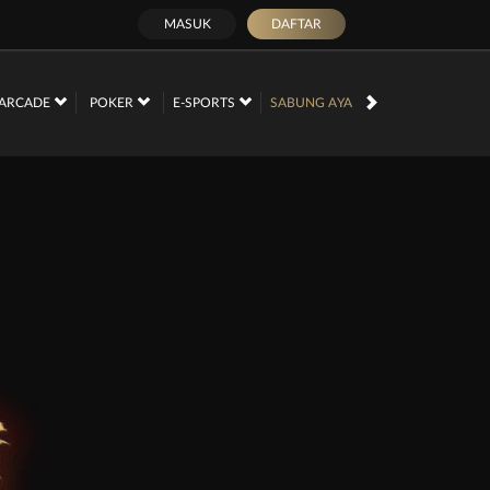
MASUK
DAFTAR
PROMOSI
ARCADE
POKER
E-SPORTS
SABUNG AYAM