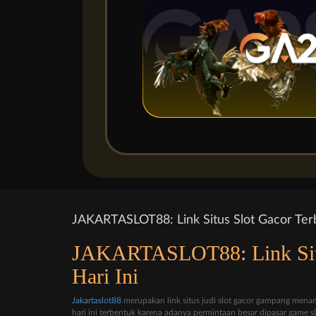
JAKARTASLOT88: Link Situs Slot Gacor Ter
JAKARTASLOT88: Link Situ
Hari Ini
Jakartaslot88
merupakan link situs judi slot gacor gampang menang
hari ini terbentuk karena adanya permintaan besar dipasar game s