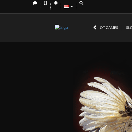
HOT GAMES
SL