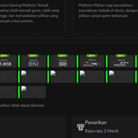
book Gaming Platform Terbaik
Platform Pilihan bagi perusahaan-
rkan lebih banyak game, odds yang
perusahaan terbaik di dunia, dengan
tinggi, dan menyediakan pilihan yang
pilihan variasi game terbanyak
banyak untuk pemain.
arikan tidak dapat diproses
Penarikan
Rata-rata 3 Menit