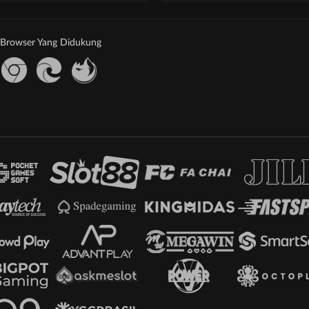
Browser Yang Didukung