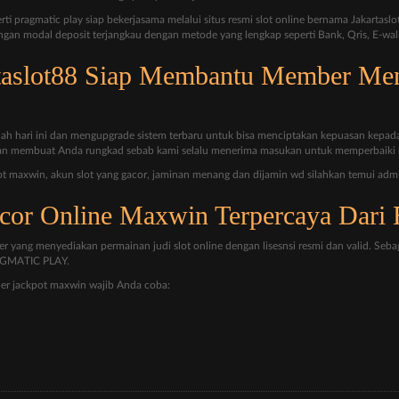
rti pragmatic play siap bekerjasama melalui situs resmi slot online bernama Jakarta
engan modal deposit terjangkau dengan metode yang lengkap seperti Bank, Qris, E-wal
rtaslot88 Siap Membantu Member Me
alah hari ini dan mengupgrade sistem terbaru untuk bisa menciptakan kepuasan kep
 akan membuat Anda rungkad sebab kami selalu menerima masukan untuk memperbaiki s
t maxwin, akun slot yang gacor, jaminan menang dan dijamin wd silahkan temui admin
acor Online Maxwin Terpercaya Dari 
der yang menyediakan permainan judi slot online dengan lisesnsi resmi dan valid. Seb
AGMATIC PLAY.
mber jackpot maxwin wajib Anda coba: