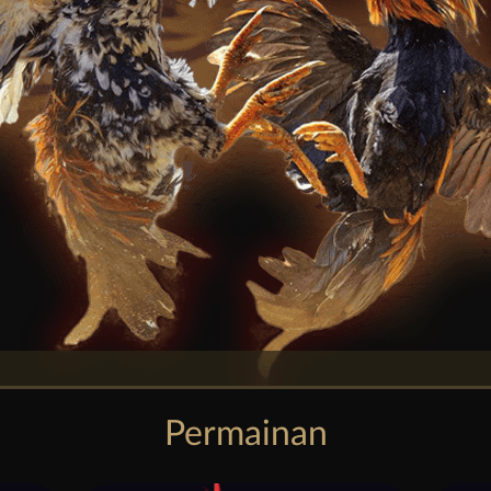
Permainan