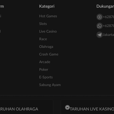
rm
Kategori
Dukunga
i
Hot Games
+6287
Slots
+6287
l
Live Casino
Jakarta
Race
Olahraga
Crash Game
Arcade
Poker
E-Sports
Sabung Ayam
ARUHAN OLAHRAGA
TARUHAN LIVE KASIN