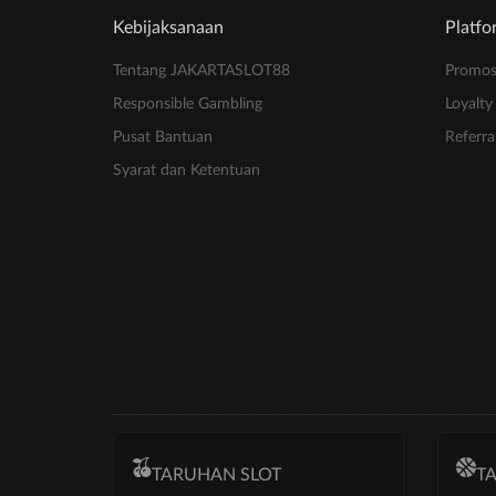
Kebijaksanaan
Platfo
Tentang JAKARTASLOT88
Promos
Responsible Gambling
Loyalty
Pusat Bantuan
Referra
Syarat dan Ketentuan
TARUHAN SLOT
T