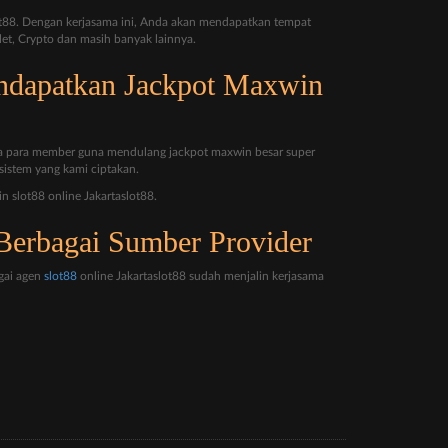
slot88. Dengan kerjasama ini, Anda akan mendapatkan tempat
let, Crypto dan masih banyak lainnya.
ndapatkan Jackpot Maxwin
ada para member guna mendulang jackpot maxwin besar super
istem yang kami ciptakan.
 slot88 online Jakartaslot88.
Berbagai Sumber Provider
agai agen
slot88
online Jakartaslot88 sudah menjalin kerjasama