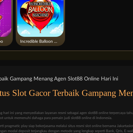
bo
Incredible Balloon Machine
baik Gampang Menang Agen Slot88 Online Hari Ini
s Slot Gacor Terbaik Gampang Men
 hari ini yang menyediakan layanan resmi sebagai agen slot88 online terpercaya tah
lot untuk memenuhi dahaga para pemain judi slot88 online di Indonesia.
rti pragmatic play siap bekerjasama melalui situs resmi slot online bernama Jakarta
engan modal deposit terjangkau dengan metode yang lengkap seperti Bank, Qris, E-wal