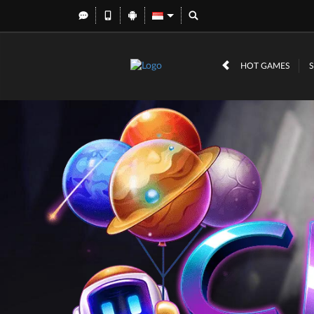
HOT GAMES