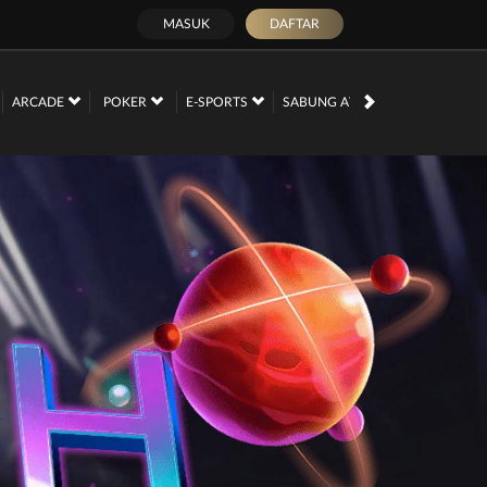
MASUK
DAFTAR
PROMOSI
ARCADE
POKER
E-SPORTS
SABUNG AYAM