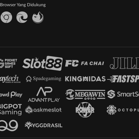
Browser Yang Didukung