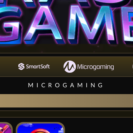
MICROGAMING