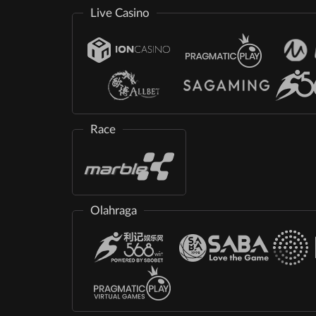
Live Casino
Race
Olahraga