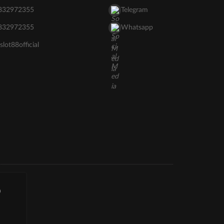
832972355
Telegram
832972355
Whatsapp
slot88official
O