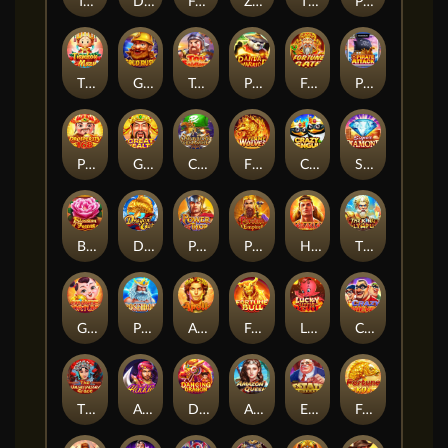
Taichi Lion Dance
Dragon Treasure
Fever 777
Zorro
Three Kings
Pharaoh Treasures
Tianhou Mazu
Gold Rush
Toy Soldiers
Panda Warrior
Fortune Gate
Pirate Attack
Prosperity 168
Great Wealth
Caribbean Treasure
Flame Wolves
Crazy Penguin
Super Diamond
Blossom of Fortune
Dragon Gate
Power Of Thor
Persian Empire
Heracles
The King Of Olympus
Grande Fortune
Poseidon
Apollo
Fortune Bull
Lucky Little Devil
Crazy Thieves
The Unsurpassed Grace
Aladdin
Dancing Dragon
Amazon Queen
Estate Rich Man
Fortune Koi