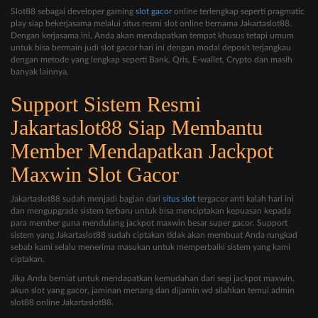
Slot88 sebagai developer gaming
slot gacor
online terlengkap seperti pragmatic
play siap bekerjasama melalui situs resmi slot online bernama Jakartaslot88.
Dengan kerjasama ini, Anda akan mendapatkan tempat khusus tetapi umum
untuk bisa bermain judi slot gacor hari ini dengan modal deposit terjangkau
dengan metode yang lengkap seperti Bank, Qris, E-wallet, Crypto dan masih
banyak lainnya.
Support Sistem Resmi
Jakartaslot88 Siap Membantu
Member Mendapatkan Jackpot
Maxwin Slot Gacor
Jakartaslot88 sudah menjadi bagian dari
situs slot
tergacor anti kalah hari ini
dan mengupgrade sistem terbaru untuk bisa menciptakan kepuasan kepada
para member guna mendulang jackpot maxwin besar super gacor. Support
sistem yang Jakartaslot88 sudah ciptakan tidak akan membuat Anda rungkad
sebab kami selalu menerima masukan untuk memperbaiki sistem yang kami
ciptakan.
Jika Anda berniat untuk mendapatkan kemudahan dari segi jackpot maxwin,
akun slot yang gacor, jaminan menang dan dijamin wd silahkan temui admin
slot88 online Jakartaslot88.