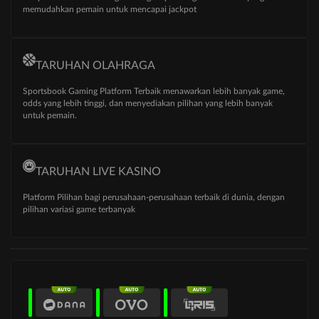
memudahkan pemain untuk mencapai jackpot
TARUHAN OLAHRAGA
Sportsbook Gaming Platform Terbaik menawarkan lebih banyak game,
odds yang lebih tinggi, dan menyediakan pilihan yang lebih banyak
untuk pemain.
TARUHAN LIVE KASINO
Platform Pilihan bagi perusahaan-perusahaan terbaik di dunia, dengan
pilihan variasi game terbanyak