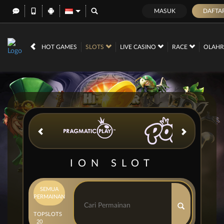
MASUK
DAFTA
IDR
12,743,750,
HOT GAMES
SLOTS
LIVE CASINO
RACE
OLAH
ION SLOT
SEMUA
PERMAINAN
TOP
SLOTS
20